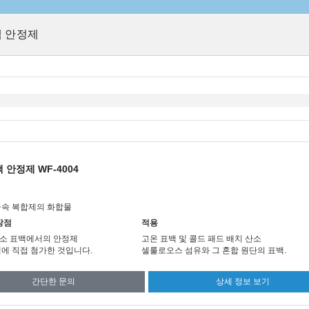
백 안정제
 안정제 WF-4004
금속 복합제의 화합물
장점
적용
소 표백에서의 안정제
고온 표백 및 콜드 패드 배치 산소
에 직접 첨가한 것입니다.
셀룰로오스 섬유와 그 혼합 원단의 표백.
간단한 문의
상세 정보 보기