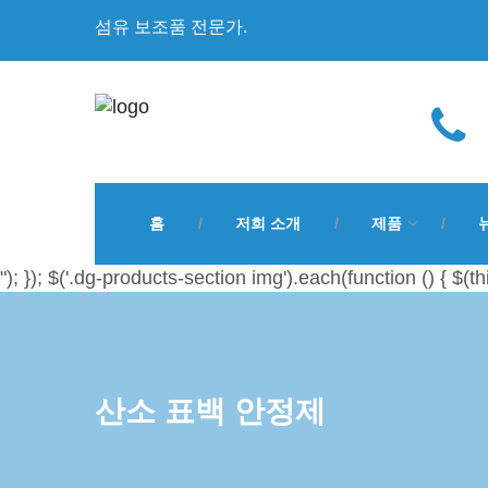
섬유 보조품 전문가.
홈
저희 소개
제품
"); }); $('.dg-products-section img').each(function () { $(th
산소 표백 안정제