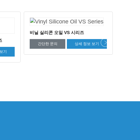
폴리에테르 에폭시 종단 실리콘 오일
에폭시 
 보기
JM 시리즈
간단
간단한 문의
상세 정보 보기