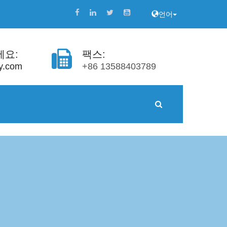
언어
세요:
팩스:
y.com
+86 13588403789