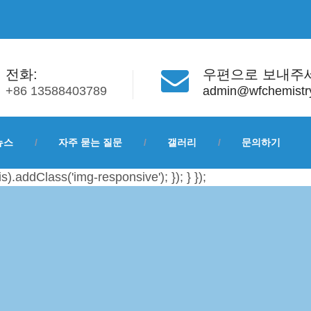
전화:
우편으로 보내주
+86 13588403789
admin@wfchemistr
뉴스
자주 묻는 질문
갤러리
문의하기
is).addClass('img-responsive'); }); } });