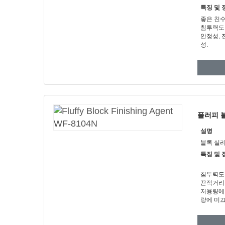
특징 및 
좋은 친수
침투력도
안정성, 
성.
플러피 블
설명
블록 실
특징 및 
침투력도
끈적거리지
저용량에
량에 미끄