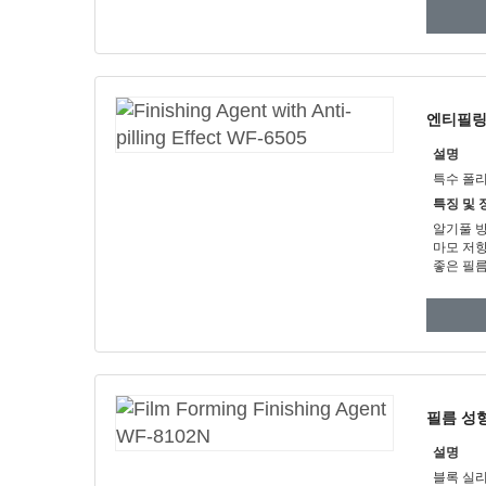
엔티필링 
설명
특수 폴
특징 및 
알기풀 방
마모 저
좋은 필름
필름 성형
설명
블록 실