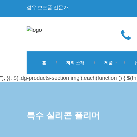
섬유 보조품 전문가.
홈
저희 소개
제품
"); }); $('.dg-products-section img').each(function () { $(th
특수 실리콘 폴리머