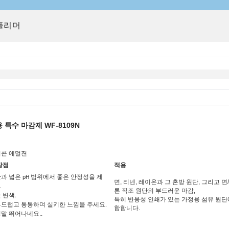
폴리머
 특수 마감제 WF-8109N
리콘 에멀젼
장점
적용
과 넓은 pH 범위에서 좋은 안정성을 제
면, 리넨, 레이온과 그 혼방 원단, 그리고 면
.
론 직조 원단의 부드러운 마감,
 변색.
특히 반응성 인쇄가 있는 가정용 섬유 원단
부드럽고 통통하며 실키한 느낌을 주세요.
합합니다.
정말 뛰어나네요.
.