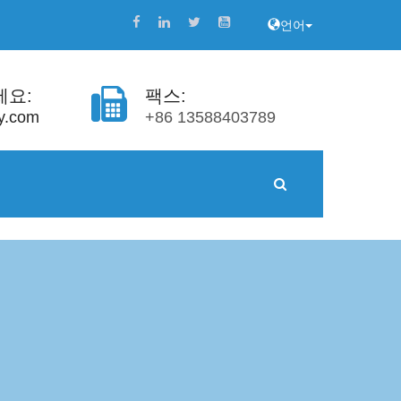
언어
세요:
팩스:
y.com
+86 13588403789