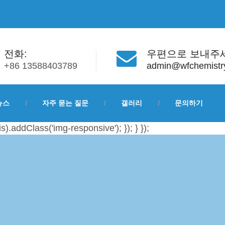
전화:
우편으로 보내주
+86 13588403789
admin@wfchemistr
뉴스
자주 묻는 질문
갤러리
문의하기
is).addClass('img-responsive'); }); } });