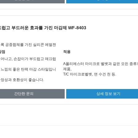
럽고 부드러운 효과를 가진 마감제 WF-8403
블록 공중합체를 가진 실리콘 에멀젼
장점
적용
뛰어나고, 손잡이가 부드럽고 매끄럽
A
폴리에스터 마이크로 벨벳과 같은 모든 종류
제품,
 느낌의 좋은 탄력 마감 스타일입니
T/C 마이크로벨벳, 면 수건 천 등.
안정성과 호환성이 좋습니다.
간단한 문의
상세 정보 보기